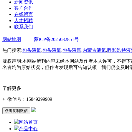
新闻资讯
客户合作
在线留言
人才招聘
联系我们
网站地图
蒙ICP备2025032851号
蒙公网安备1502030200
热门搜索:
包头液氮
,
包头液氧
,
包头液氩
,
内蒙古液氮
,
呼和浩特液
版权声明:本网站所刊内容未经本网站及作者本人许可，不得下
名者均为原始状况，但作者发现后可告知认领，我们仍会及时
了解更多
+
微信号：
15849299909
点击复制微信
网站首页
产品中心