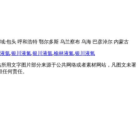
:包头 呼和浩特 鄂尔多斯 乌兰察布 乌海 巴彦淖尔 内蒙古
液氩
,
银川液氮
,
银川液氩
,
榆林液氮
,
银川液氧
站所用文字图片部分来源于公共网络或者素材网站，凡图文未署
担任何责任。