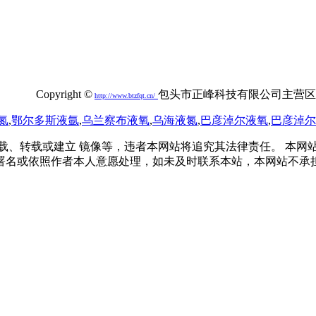
0749号
Copyright ©
包头市正峰科技有限公司主营区域
http://
www.btzfqt.cn
/
氮
,
鄂尔多斯液氩
,
乌兰察布液氧
,
乌海液氮
,
巴彦淖尔液氧
,
巴彦淖尔
载、转载或建立 镜像等，违者本网站将追究其法律责任。 本网
署名或依照作者本人意愿处理，如未及时联系本站，本网站不承