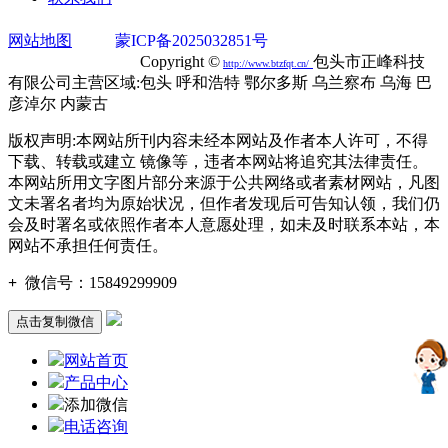
网站地图
蒙ICP备2025032851号
蒙公网安备
15020302000749号
Copyright ©
包头市正峰科技
http://
www.btzfqt.cn
/
有限公司主营区域:包头 呼和浩特 鄂尔多斯 乌兰察布 乌海 巴
彦淖尔 内蒙古
版权声明:本网站所刊内容未经本网站及作者本人许可，不得
下载、转载或建立 镜像等，违者本网站将追究其法律责任。
本网站所用文字图片部分来源于公共网络或者素材网站，凡图
文未署名者均为原始状况，但作者发现后可告知认领，我们仍
会及时署名或依照作者本人意愿处理，如未及时联系本站，本
网站不承担任何责任。
+
微信号：
15849299909
点击复制微信
网站首页
产品中心
添加微信
电话咨询