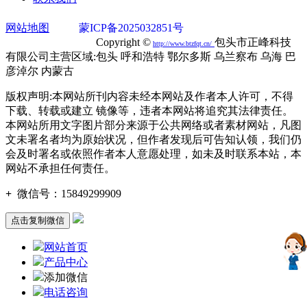
网站地图
蒙ICP备2025032851号
蒙公网安备
15020302000749号
Copyright ©
包头市正峰科技
http://
www.btzfqt.cn
/
有限公司主营区域:包头 呼和浩特 鄂尔多斯 乌兰察布 乌海 巴
彦淖尔 内蒙古
版权声明:本网站所刊内容未经本网站及作者本人许可，不得
下载、转载或建立 镜像等，违者本网站将追究其法律责任。
本网站所用文字图片部分来源于公共网络或者素材网站，凡图
文未署名者均为原始状况，但作者发现后可告知认领，我们仍
会及时署名或依照作者本人意愿处理，如未及时联系本站，本
网站不承担任何责任。
+
微信号：
15849299909
点击复制微信
网站首页
产品中心
添加微信
电话咨询