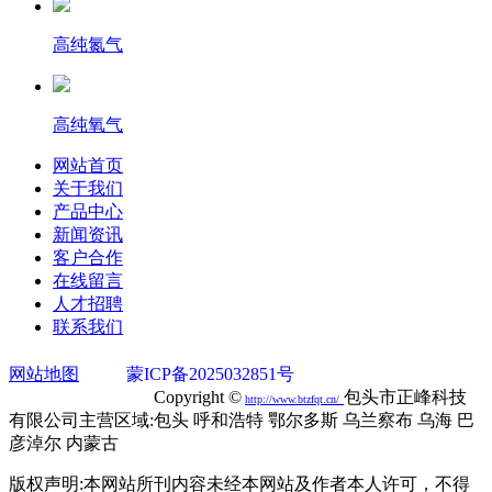
高纯氮气
高纯氧气
网站首页
关于我们
产品中心
新闻资讯
客户合作
在线留言
人才招聘
联系我们
网站地图
蒙ICP备2025032851号
蒙公网安备
15020302000749号
Copyright ©
包头市正峰科技
http://
www.btzfqt.cn
/
有限公司主营区域:包头 呼和浩特 鄂尔多斯 乌兰察布 乌海 巴
彦淖尔 内蒙古
版权声明:本网站所刊内容未经本网站及作者本人许可，不得