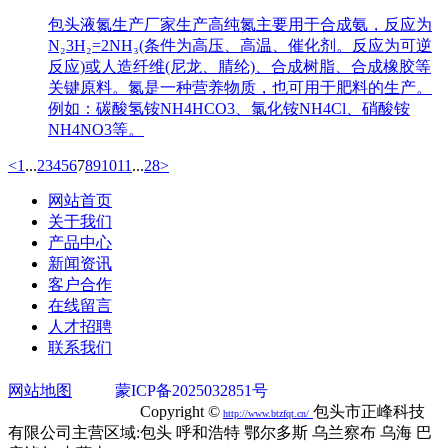
包头液氮生产厂家生产高纯氮主要用于合成氨，反应为
N₂3H₂=2NH₃(条件为高压、高温、催化剂。反应为可逆
反应)或人造纤维(尼龙、腈纶)、合成树脂、合成橡胶等
关键原料。氮是一种营养物质，也可用于肥料的生产。
例如：碳酸氢铵NH4HCO3、氯化铵NH4Cl、硝酸铵
NH4NO3等。
<
1
...
2
3
4
5
6
7
8
9
10
11
...
28
>
网站首页
关于我们
产品中心
新闻资讯
客户合作
在线留言
人才招聘
联系我们
网站地图
蒙ICP备2025032851号
蒙公网安备
15020302000749号
Copyright ©
包头市正峰科技
http://
www.btzfqt.cn
/
有限公司主营区域:包头 呼和浩特 鄂尔多斯 乌兰察布 乌海 巴