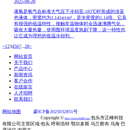
2025-08-28
液氧是氧气在标准大气压下冷却至-183℃时形成的淡蓝
色液体，密度约为1.141g/cm³，是水密度的1.14倍。它具
有很强的低温特性，接触常温物体时会迅速沸腾气化，
吸收大量热量，使周围环境温度急剧下降，这一特性也
让它成为理想的低温冷却剂。
<
1
2
3
4
5
6
7
...
28
>
网站首页
关于我们
产品中心
新闻资讯
客户合作
在线留言
人才招聘
联系我们
网站地图
蒙ICP备2025032851号
蒙公网安备
15020302000749号
Copyright ©
包头市正峰科技
http://
www.btzfqt.cn
/
有限公司主营区域:包头 呼和浩特 鄂尔多斯 乌兰察布 乌海 巴
彦淖尔 内蒙古