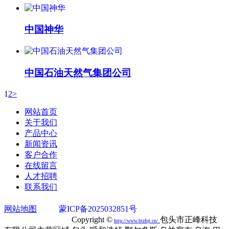
中国神华
中国石油天然气集团公司
1
2
>
网站首页
关于我们
产品中心
新闻资讯
客户合作
在线留言
人才招聘
联系我们
网站地图
蒙ICP备2025032851号
蒙公网安备
15020302000749号
Copyright ©
包头市正峰科技
http://
www.btzfqt.cn
/